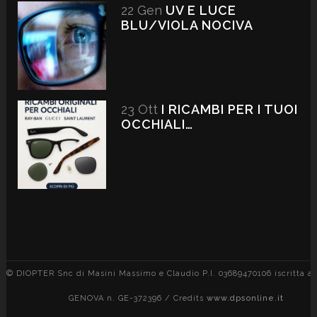
22 Gen
UV E LUCE
BLU/VIOLA NOCIVA
23 Ott
I RICAMBI PER I TUOI
OCCHIALI…
© DIOPTER Snc di Masini Massimo e Claudio P.I. 03689470106 iscritta al
GENOVA n. GE-372396 / Credits
www.dpsonline.it