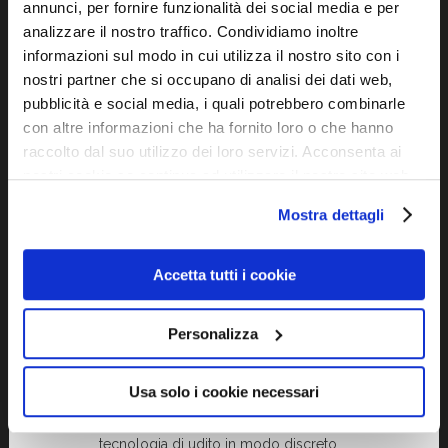
annunci, per fornire funzionalità dei social media e per
è utilizzata solo per controllo via app.
analizzare il nostro traffico. Condividiamo inoltre
– Compatibili con prescrizione di lenti:
informazioni sul modo in cui utilizza il nostro sito con i
ovvero montatura può accogliere lenti
nostri partner che si occupano di analisi dei dati web,
da vista customizzate.
pubblicità e social media, i quali potrebbero combinarle
– Metodo di controllo: app + (in alcuni
con altre informazioni che ha fornito loro o che hanno
mercati) telecomando opzionale.
raccolto dal suo utilizzo dei loro servizi. Acconsenta ai
– Ricarica: ricarica magnetica/pad
nostri cookie se continua ad utilizzare il nostro sito web.
wireless, bisogna riporre
Mostra dettagli
correttamente per evitare errori di
ricarica.
Suggerimenti di inserimento per il tuo
Accetta tutti i cookie
sito
Specifica chiaramente che sono
Personalizza
occhiali “per sentire meglio” oltre che
per vedere, quindi offri due benefici:
Usa solo i cookie necessari
visivo + uditivo.
Evidenzia il fatto che integrano
tecnologia di udito in modo discreto