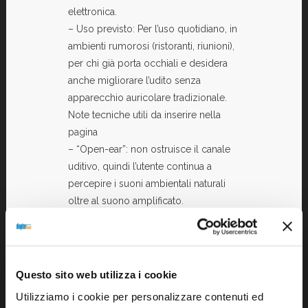
elettronica.
– Uso previsto: Per l’uso quotidiano, in
ambienti rumorosi (ristoranti, riunioni),
per chi già porta occhiali e desidera
anche migliorare l’udito senza
apparecchio auricolare tradizionale.
Note tecniche utili da inserire nella
pagina
– “Open-ear”: non ostruisce il canale
uditivo, quindi l’utente continua a
percepire i suoni ambientali naturali
oltre al suono amplificato.
– Non è pensato per perdita uditiva
severa/grave: è indicato per “mild-to-
moderate hearing loss”.
– Non supporta streaming audio da
Questo sito web utilizza i cookie
smartphone (musica/chiamate) via
Utilizziamo i cookie per personalizzare contenuti ed
Bluetooth — la connessione Bluetooth