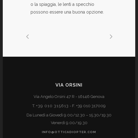
o la spiaggia, le lenti a specchio
possono essere una buona opzione.
VIA ORSINI
Via Angelo Orsini 47 R - 16146 Genova
T.
+39 010 315613
- F. +39 010 317009
Da Lunedì a Giovedì 9.00/12.30 – 15.30/19.30
Venerdì 9.00/19.30
INFO@OTTICADIOPTER.COM