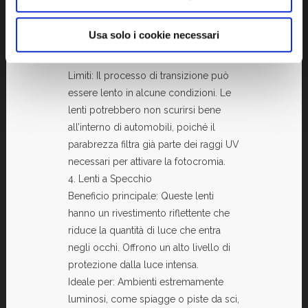
poiché non c’è bisogno di cambiare
occhiali. Molto pratici per chi non
Usa solo i cookie necessari
vuole portare con sé più di un paio di
occhiali.
Limiti: Il processo di transizione può
essere lento in alcune condizioni. Le
lenti potrebbero non scurirsi bene
all’interno di automobili, poiché il
parabrezza filtra già parte dei raggi UV
necessari per attivare la fotocromia.
4. Lenti a Specchio
Beneficio principale: Queste lenti
hanno un rivestimento riflettente che
riduce la quantità di luce che entra
negli occhi. Offrono un alto livello di
protezione dalla luce intensa.
Ideale per: Ambienti estremamente
luminosi, come spiagge o piste da sci,