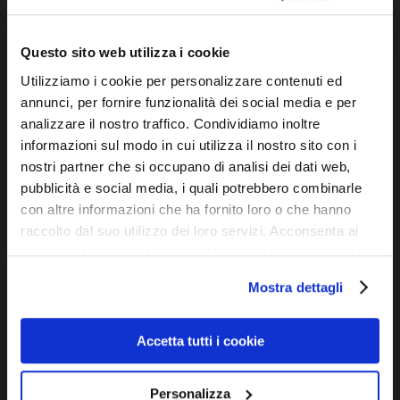
Molto utili per chi guida, fa sport
acquatici o passeggia in zone
particolarmente luminose.
Questo sito web utilizza i cookie
Limiti: Non sono sempre ideali per
Utilizziamo i cookie per personalizzare contenuti ed
l’uso con schermi digitali, poiché il
annunci, per fornire funzionalità dei social media e per
filtro polarizzato può rendere lo
analizzare il nostro traffico. Condividiamo inoltre
schermo difficile da vedere. Non
informazioni sul modo in cui utilizza il nostro sito con i
adatte in situazioni di luce variabile,
nostri partner che si occupano di analisi dei dati web,
come nelle giornate con alternanza di
pubblicità e social media, i quali potrebbero combinarle
sole e nuvole.
con altre informazioni che ha fornito loro o che hanno
raccolto dal suo utilizzo dei loro servizi. Acconsenta ai
3. Lenti Fotocromatiche
nostri cookie se continua ad utilizzare il nostro sito web.
Beneficio principale: Adattamento
automatico alla luce. Queste lenti si
Mostra dettagli
scuriscono quando esposte alla luce
del sole e tornano trasparenti in
Accetta tutti i cookie
ambienti chiusi.
Ideale per: Chi passa frequentemente
da ambienti chiusi a quelli esterni,
Personalizza