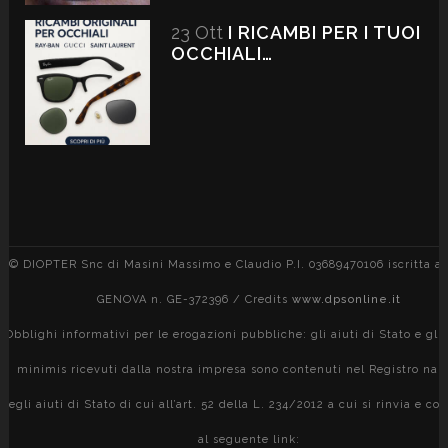
23 Ott
I RICAMBI PER I TUOI
OCCHIALI…
© DIOPTER Snc di Masini Massimo e Claudio P.I. 03689470106 iscritta al
GENOVA n. GE-372396 / Credits
www.dpsonline.it
Obblighi informativi per le erogazioni pubbliche: gli aiuti di Stato e gli 
minimis ricevuti dalla nostra impresa sono contenuti nel Registro naz
degli aiuti di Stato di cui all’art. 52 della L. 234/2012 a cui si rinvia e con
al seguente link: