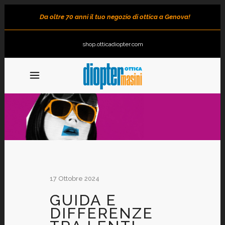
Da oltre 70 anni il tuo negozio di ottica a Genova!
shop.otticadiopter.com
17 Ottobre 2024
GUIDA E
DIFFERENZE