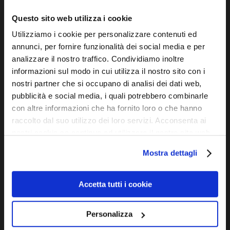
VIA CAIROLI
Questo sito web utilizza i cookie
Via Cairoli 39 R - 16124 Genova
Utilizziamo i cookie per personalizzare contenuti ed
T. e F.
+39 010 2510571
annunci, per fornire funzionalità dei social media e per
Da Martedì a Sabato 9.00/12.30 – 15.30/19.30
analizzare il nostro traffico. Condividiamo inoltre
informazioni sul modo in cui utilizza il nostro sito con i
INFO@OTTICADIOPTER.COM
nostri partner che si occupano di analisi dei dati web,
pubblicità e social media, i quali potrebbero combinarle
con altre informazioni che ha fornito loro o che hanno
UTILITY
raccolto dal suo utilizzo dei loro servizi. Acconsenta ai
nostri cookie se continua ad utilizzare il nostro sito web.
Company info
Mostra dettagli
Informativa sui cookies
Accetta tutti i cookie
Personalizza