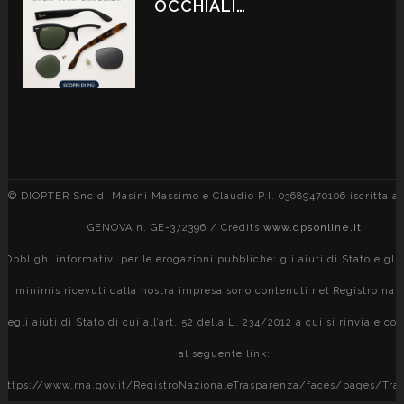
OCCHIALI…
© DIOPTER Snc di Masini Massimo e Claudio P.I. 03689470106 iscritta al
GENOVA n. GE-372396 / Credits
www.dpsonline.it
Obblighi informativi per le erogazioni pubbliche: gli aiuti di Stato e gli 
minimis ricevuti dalla nostra impresa sono contenuti nel Registro naz
degli aiuti di Stato di cui all’art. 52 della L. 234/2012 a cui si rinvia e con
al seguente link:
https://www.rna.gov.it/RegistroNazionaleTrasparenza/faces/pages/Tra