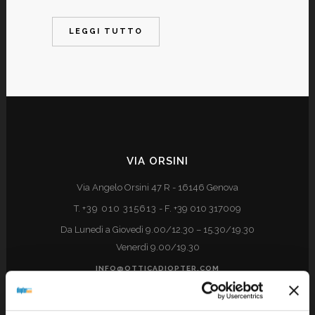
LEGGI TUTTO
VIA ORSINI
Via Angelo Orsini 47 R - 16146 Genova
T.
+39 010 315613
- F. +39 010 317009
Da Lunedì a Giovedì 9.00/12.30 – 15.30/19.30
Venerdì 9.00/19.30
INFO@OTTICADIOPTER.COM