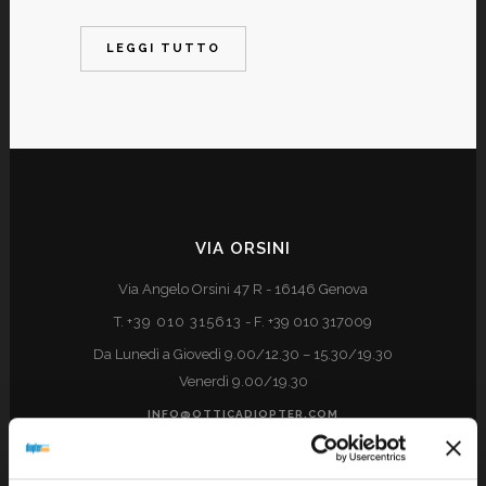
LEGGI TUTTO
VIA ORSINI
Via Angelo Orsini 47 R - 16146 Genova
T.
+39 010 315613
- F. +39 010 317009
Da Lunedì a Giovedì 9.00/12.30 – 15.30/19.30
Venerdì 9.00/19.30
INFO@OTTICADIOPTER.COM