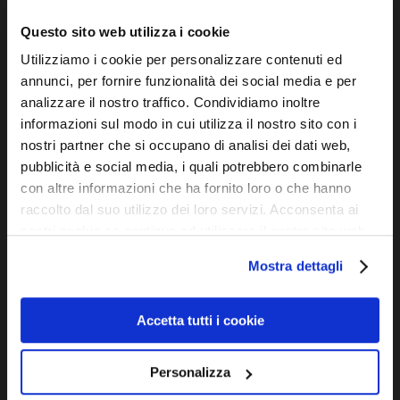
VIA CAIROLI
Questo sito web utilizza i cookie
Via Cairoli 39 R - 16124 Genova
Utilizziamo i cookie per personalizzare contenuti ed
T. e F.
+39 010 2510571
annunci, per fornire funzionalità dei social media e per
Da Martedì a Sabato 9.00/12.30 – 15.30/19.30
analizzare il nostro traffico. Condividiamo inoltre
informazioni sul modo in cui utilizza il nostro sito con i
INFO@OTTICADIOPTER.COM
nostri partner che si occupano di analisi dei dati web,
pubblicità e social media, i quali potrebbero combinarle
con altre informazioni che ha fornito loro o che hanno
UTILITY
raccolto dal suo utilizzo dei loro servizi. Acconsenta ai
nostri cookie se continua ad utilizzare il nostro sito web.
Company info
Mostra dettagli
Informativa sui cookies
Accetta tutti i cookie
Personalizza