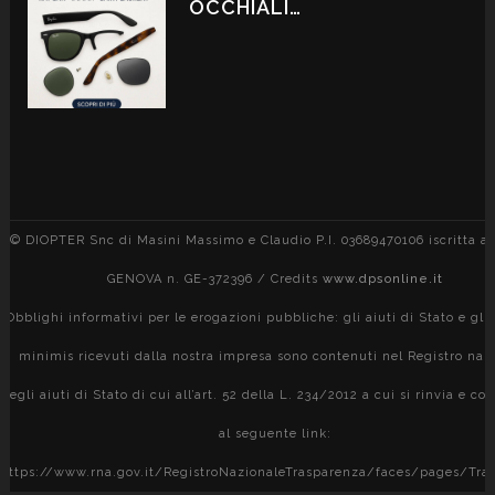
OCCHIALI…
© DIOPTER Snc di Masini Massimo e Claudio P.I. 03689470106 iscritta al
GENOVA n. GE-372396 / Credits
www.dpsonline.it
Obblighi informativi per le erogazioni pubbliche: gli aiuti di Stato e gli 
minimis ricevuti dalla nostra impresa sono contenuti nel Registro naz
degli aiuti di Stato di cui all’art. 52 della L. 234/2012 a cui si rinvia e con
al seguente link:
https://www.rna.gov.it/RegistroNazionaleTrasparenza/faces/pages/Tra