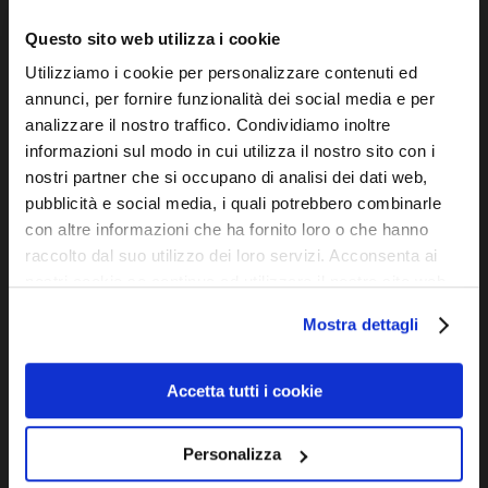
VIA CAIROLI
Questo sito web utilizza i cookie
Via Cairoli 39 R - 16124 Genova
Utilizziamo i cookie per personalizzare contenuti ed
T. e F.
+39 010 2510571
annunci, per fornire funzionalità dei social media e per
Da Martedì a Sabato 9.00/12.30 – 15.30/19.30
analizzare il nostro traffico. Condividiamo inoltre
informazioni sul modo in cui utilizza il nostro sito con i
INFO@OTTICADIOPTER.COM
nostri partner che si occupano di analisi dei dati web,
pubblicità e social media, i quali potrebbero combinarle
con altre informazioni che ha fornito loro o che hanno
UTILITY
raccolto dal suo utilizzo dei loro servizi. Acconsenta ai
nostri cookie se continua ad utilizzare il nostro sito web.
Company info
Mostra dettagli
Informativa sui cookies
Accetta tutti i cookie
Personalizza