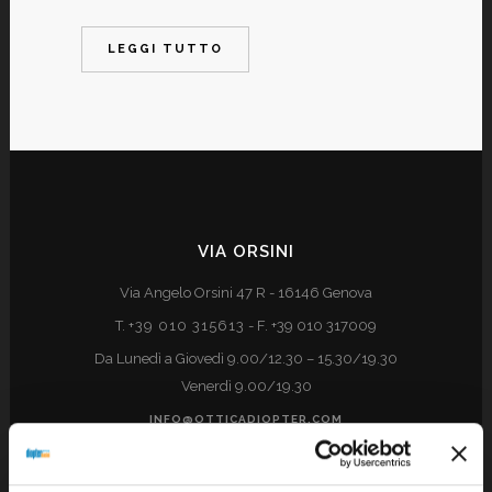
LEGGI TUTTO
VIA ORSINI
Via Angelo Orsini 47 R - 16146 Genova
T.
+39 010 315613
- F. +39 010 317009
Da Lunedì a Giovedì 9.00/12.30 – 15.30/19.30
Venerdì 9.00/19.30
INFO@OTTICADIOPTER.COM