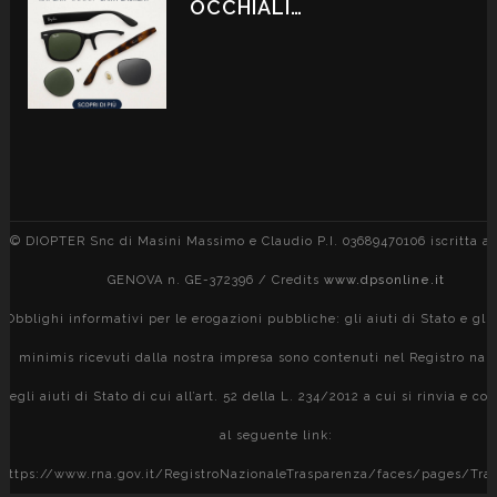
OCCHIALI…
© DIOPTER Snc di Masini Massimo e Claudio P.I. 03689470106 iscritta al
GENOVA n. GE-372396 / Credits
www.dpsonline.it
Obblighi informativi per le erogazioni pubbliche: gli aiuti di Stato e gli 
minimis ricevuti dalla nostra impresa sono contenuti nel Registro naz
degli aiuti di Stato di cui all’art. 52 della L. 234/2012 a cui si rinvia e con
al seguente link:
https://www.rna.gov.it/RegistroNazionaleTrasparenza/faces/pages/Tra